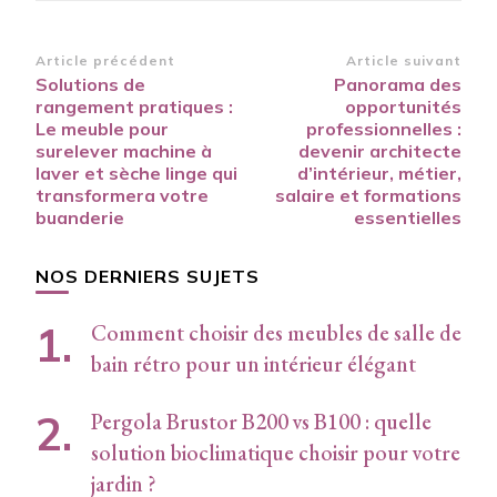
Navigation
Article précédent
Article suivant
Solutions de
Panorama des
d’article
rangement pratiques :
opportunités
Le meuble pour
professionnelles :
surelever machine à
devenir architecte
laver et sèche linge qui
d’intérieur, métier,
transformera votre
salaire et formations
buanderie
essentielles
NOS DERNIERS SUJETS
Comment choisir des meubles de salle de
bain rétro pour un intérieur élégant
Pergola Brustor B200 vs B100 : quelle
solution bioclimatique choisir pour votre
jardin ?