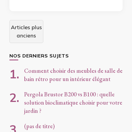
Navigation
Articles plus
des
anciens
articles
NOS DERNIERS SUJETS
Comment choisir des meubles de salle de
bain rétro pour un intérieur élégant
Pergola Brustor B200 vs B100 : quelle
solution bioclimatique choisir pour votre
jardin ?
(pas de titre)